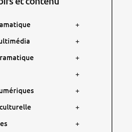
oirs et contenu
ramatique
ultimédia
dramatique
numériques
culturelle
es