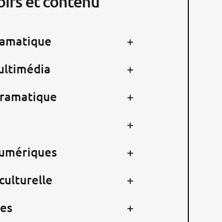
oirs et contenu
ramatique
ultimédia
dramatique
numériques
culturelle
es